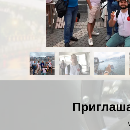
Приглаша
М