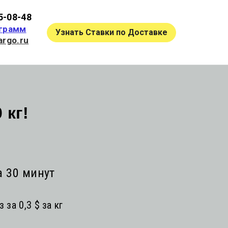
5-08-48
грамм
Узнать Ставки по Доставке
rgo.ru
 кг!
а 30 минут
за 0,3 $ за кг