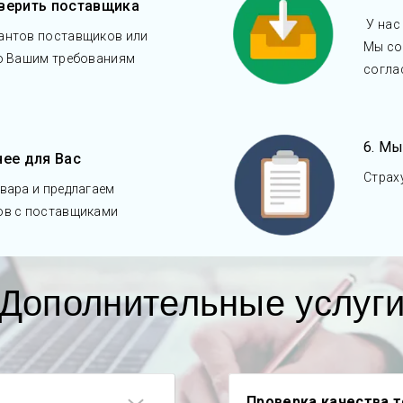
верить поставщика
У нас
антов поставщиков или
Мы со
по Вашим требованиям
согла
6. Мы
нее для Вас
Страх
вара и предлагаем
ов с поставщиками
Дополнительные услуг
Проверка качества 