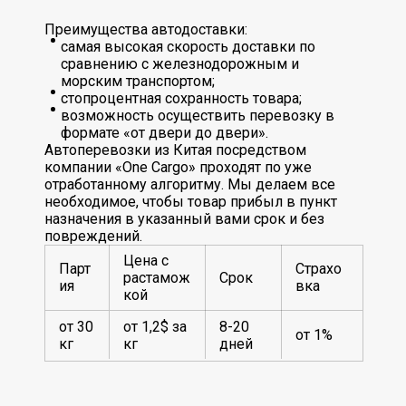
Преимущества автодоставки:
самая высокая скорость доставки по
сравнению с железнодорожным и
морским транспортом;
стопроцентная сохранность товара;
возможность осуществить перевозку в
формате «от двери до двери».
Автоперевозки из Китая посредством
компании «One Cargo» проходят по уже
отработанному алгоритму. Мы делаем все
необходимое, чтобы товар прибыл в пункт
назначения в указанный вами срок и без
повреждений.
Цена с
Парт
Страхо
растамож
Срок
ия
вка
кой
от 30
от 1,2$ за
8-20
от 1%
кг
кг
дней